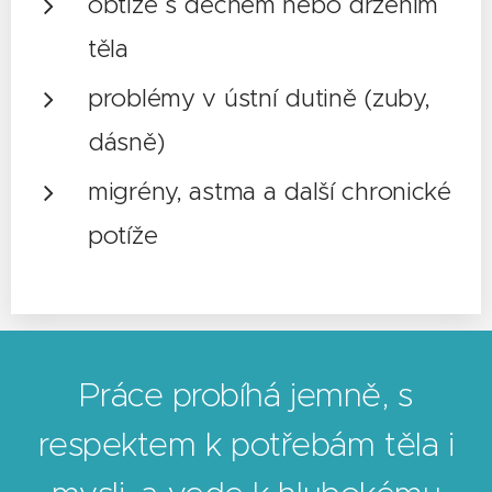
obtíže s dechem nebo držením
těla
problémy v ústní dutině (zuby,
dásně)
migrény, astma a další chronické
potíže
Práce probíhá jemně, s
respektem k potřebám těla i