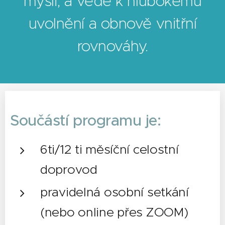
mysli, a vede k hlubokému
uvolnění a obnově vnitřní
rovnováhy.
Součástí programu je:
6ti/12 ti měsíční celostní
doprovod
pravidelná osobní setkání
(nebo online přes ZOOM)